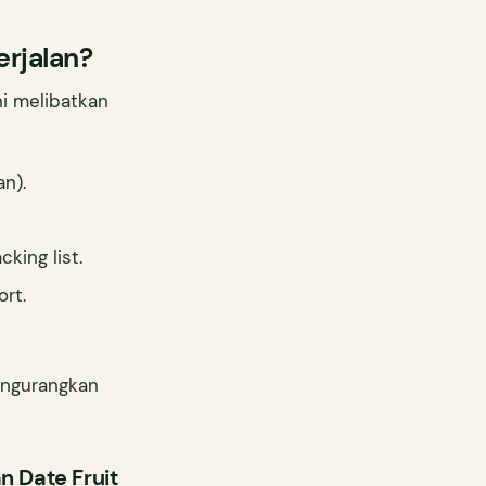
erjalan?
ni melibatkan
n).
king list.
rt.
engurangkan
n Date Fruit