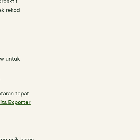
roaktif
ak rekod
ow untuk
.
taran tepat
its Exporter
un naik harga.