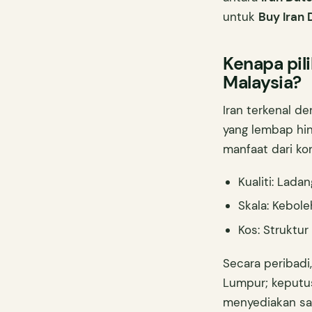
untuk
Buy Iran 
Kenapa pili
Malaysia?
Iran terkenal d
yang lembap hin
manfaat dari ko
Kualiti: Lad
Skala: Kebol
Kos: Struktur
Secara peribadi
Lumpur; keputu
menyediakan sam