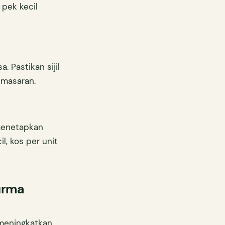
 pek kecil
. Pastikan sijil
emasaran.
menetapkan
l, kos per unit
urma
 meningkatkan