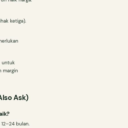
hak ketiga).
merlukan
 untuk
n margin
Also Ask)
aik?
12–24 bulan.