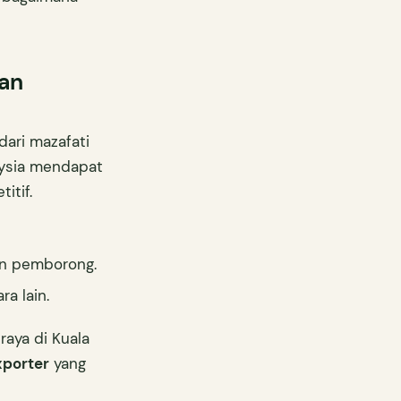
ran
dari mazafati
aysia mendapat
itif.
an pemborong.
a lain.
aya di Kuala
xporter
yang