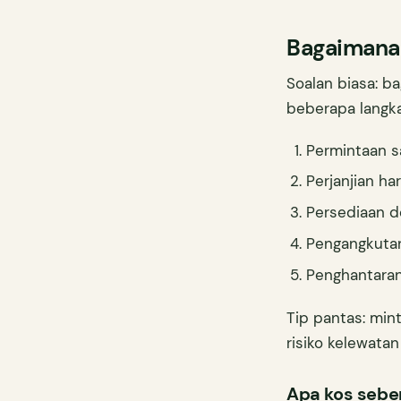
Bagaimana 
Soalan biasa: 
beberapa langka
Permintaan s
Perjanjian ha
Persediaan do
Pengangkutan
Penghantaran
Tip pantas: mi
risiko kelewatan
Apa kos seben