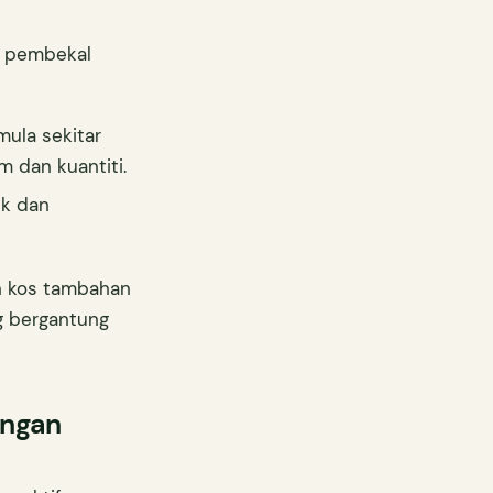
a pembekal
mula sekitar
m dan kuantiti.
ik dan
an kos tambahan
g bergantung
engan