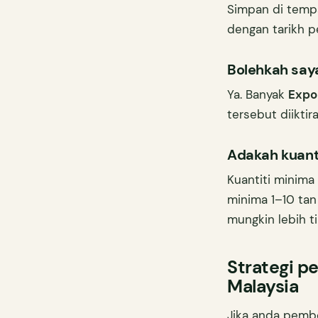
Simpan di tempat
dengan tarikh 
Bolehkah saya
Ya. Banyak
Expor
tersebut diiktir
Adakah kuant
Kuantiti minim
minima 1–10 tan
mungkin lebih ti
Strategi p
Malaysia
Jika anda pembo