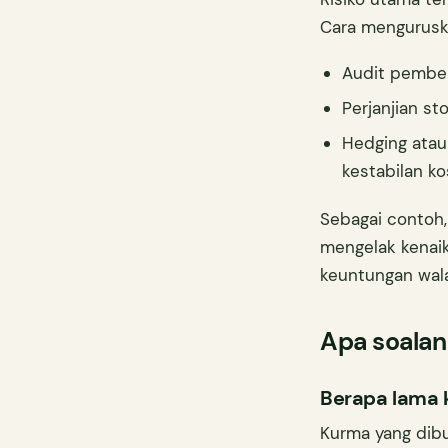
Cara mengurusk
Audit pembeka
Perjanjian s
Hedging atau
kestabilan ko
Sebagai contoh
mengelak kenai
keuntungan wala
Apa soalan
Berapa lama 
Kurma yang dib