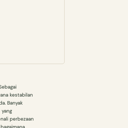
Sebagai
ana kestabilan
da. Banyak
s yang
enali perbezaan
 bagaimana