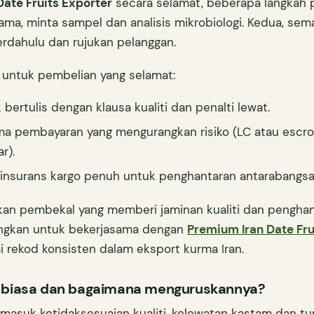
Date Fruits Exporter
secara selamat, beberapa langkah p
tama, minta sampel dan analisis mikrobiologi. Kedua, sem
rdahulu dan rujukan pelanggan.
 untuk pembelian yang selamat:
 bertulis dengan klausa kualiti dan penalti lewat.
a pembayaran yang mengurangkan risiko (LC atau escr
r).
 insurans kargo penuh untuk penghantaran antarabangsa
kan pembekal yang memberi jaminan kualiti dan penghan
ngkan untuk bekerjasama dengan
Premium Iran Date Fru
rekod konsisten dalam eksport kurma Iran.
o biasa dan bagaimana menguruskannya?
rmasuk ketidaksesuaian kualiti, kelewatan kastam dan tur