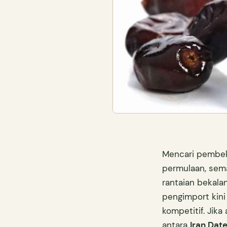
Mencari pembeka
permulaan, sema
rantaian bekala
pengimport kini
kompetitif. Jik
antara
Iran Date