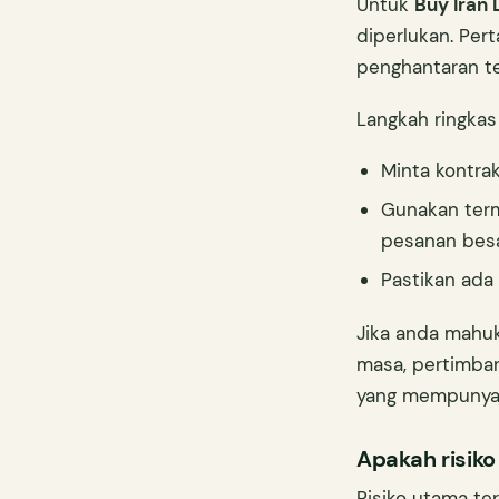
Untuk
Buy Iran 
diperlukan. Per
penghantaran te
Langkah ringkas
Minta kontrak
Gunakan term
pesanan besa
Pastikan ada
Jika anda mahu
masa, pertimba
yang mempunyai 
Apakah risik
Risiko utama te