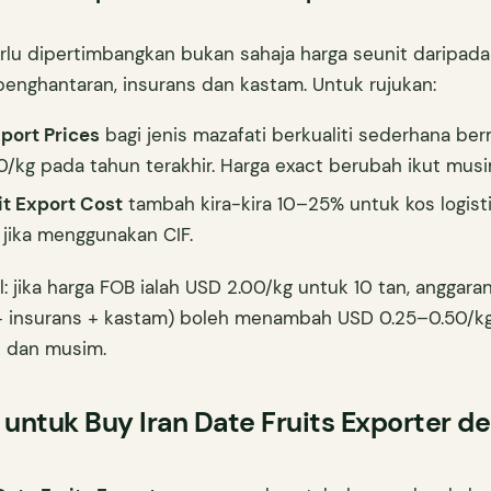
rlu dipertimbangkan bukan sahaja harga seunit daripad
 penghantaran, insurans dan kastam. Untuk rujukan:
xport Prices
bagi jenis mazafati berkualiti sederhana ber
/kg pada tahun terakhir. Harga exact berubah ikut musi
it Export Cost
tambah kira-kira 10–25% untuk kos logist
jika menggunakan CIF.
l: jika harga FOB ialah USD 2.00/kg untuk 10 tan, anggar
+ insurans + kastam) boleh menambah USD 0.25–0.50/k
 dan musim.
untuk Buy Iran Date Fruits Exporter d