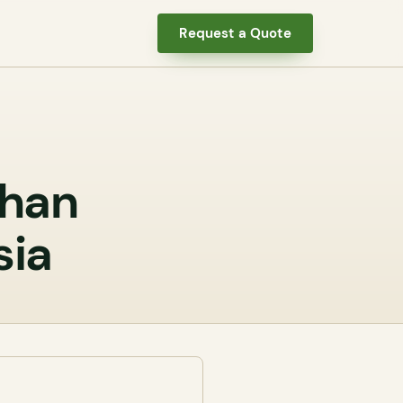
Request a Quote
ihan
sia