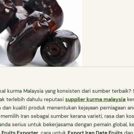
l kurma Malaysia yang konsisten dari sumber terbaik? 
k terlebih dahulu reputasi
supplier kurma malaysia
ker
n dan kualiti produk menentukan kejayaan perniagaan an
 memilih Iran sebagai sumber kerana varieti, rasa dan ko
a anda serius untuk bekerjasama dengan pemain global, k
 Fruits Exporter
, cara untuk
Export Iran Date Fruits
dan